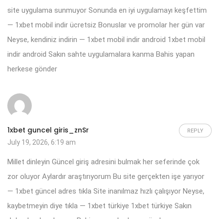
site uygulama sunmuyor Sonunda en iyi uygulamayı keşfettim
— 1xbet mobil indir ücretsiz Bonuslar ve promolar her gün var
Neyse, kendiniz indirin — 1xbet mobil indir android
1xbet mobil
indir android
Sakın sahte uygulamalara kanma Bahis yapan
herkese gönder
1xbet guncel giris_znSr
REPLY
July 19, 2026, 6:19 am
Millet dinleyin Güncel giriş adresini bulmak her seferinde çok
zor oluyor Aylardır araştırıyorum Bu site gerçekten işe yarıyor
— 1xbet güncel adres tıkla Site inanılmaz hızlı çalışıyor Neyse,
kaybetmeyin diye tıkla — 1xbet türkiye
1xbet türkiye
Sakın