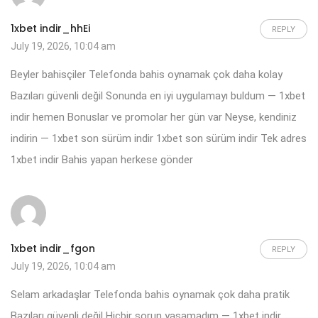
1xbet indir_hhEi
REPLY
July 19, 2026, 10:04 am
Beyler bahisçiler Telefonda bahis oynamak çok daha kolay
Bazıları güvenli değil Sonunda en iyi uygulamayı buldum — 1xbet
indir hemen Bonuslar ve promolar her gün var Neyse, kendiniz
indirin — 1xbet son sürüm indir
1xbet son sürüm indir
Tek adres
1xbet indir Bahis yapan herkese gönder
1xbet indir_fgon
REPLY
July 19, 2026, 10:04 am
Selam arkadaşlar Telefonda bahis oynamak çok daha pratik
Bazıları güvenli değil Hiçbir sorun yaşamadım — 1xbet indir