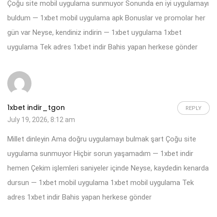
Çoğu site mobil uygulama sunmuyor Sonunda en iyi uygulamayı
buldum — 1xbet mobil uygulama apk Bonuslar ve promolar her
gün var Neyse, kendiniz indirin — 1xbet uygulama
1xbet
uygulama
Tek adres 1xbet indir Bahis yapan herkese gönder
1xbet indir_tgon
REPLY
July 19, 2026, 8:12 am
Millet dinleyin Ama doğru uygulamayı bulmak şart Çoğu site
uygulama sunmuyor Hiçbir sorun yaşamadım — 1xbet indir
hemen Çekim işlemleri saniyeler içinde Neyse, kaydedin kenarda
dursun — 1xbet mobil uygulama
1xbet mobil uygulama
Tek
adres 1xbet indir Bahis yapan herkese gönder