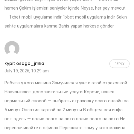
hemen Çekim işlemleri saniyeler içinde Neyse, her şey mevcut
— 1xbet mobil uygulama indir
1xbet mobil uygulama indir
Sakın
sahte uygulamalara kanma Bahis yapan herkese gönder
kypit osago_jmEa
REPLY
July 19, 2026, 10:29 am
Ребята у кого машина Замучился я уже с этой страховкой
Навязывают дополнительные услуги Короче, нашел
нормальный способ — выбрать страховку осаго онлайн за
5 минут Оплатил картой за 2 минуты В общем, вся инфа
вот здесь — полис осаго на авто
полис осаго на авто
Не
переплачивайте в офисах Перешлите тому у кого машина