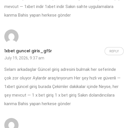
mevcut — 1xbet indir
1xbet indir
Sakın sahte uygulamalara
kanma Bahis yapan herkese gönder
1xbet guncel giris_gfSr
REPLY
July 19, 2026, 9:37 am
Selam arkadaşlar Güncel giriş adresini bulmak her seferinde
çok zor oluyor Aylardır araştırıyorum Her şey hızlı ve güvenli —
1xbet güncel giriş burada Çekimler dakikalar içinde Neyse, her
şey mevcut — 1 x bet giriş
1 x bet giriş
Sakın dolandırıcılara
kanma Bahis yapan herkese gönder