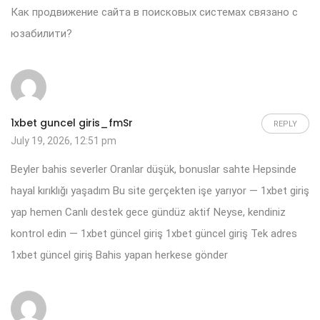
Как
продвижение сайта в поисковых системах
связано с
юзабилити?
1xbet guncel giris_fmSr
REPLY
July 19, 2026, 12:51 pm
Beyler bahis severler Oranlar düşük, bonuslar sahte Hepsinde
hayal kırıklığı yaşadım Bu site gerçekten işe yarıyor — 1xbet giriş
yap hemen Canlı destek gece gündüz aktif Neyse, kendiniz
kontrol edin — 1xbet güncel giriş
1xbet güncel giriş
Tek adres
1xbet güncel giriş Bahis yapan herkese gönder