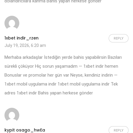
dolandırıcılara kanma Bahis yapan herkese gönder
1xbet indir_rzen
REPLY
July 19, 2026, 6:20 am
Merhaba arkadaşlar İstediğin yerde bahis yapabilirsin Bazıları
sürekli çöküyor Hiç sorun yaşamadım — 1xbet indir hemen
Bonuslar ve promolar her gün var Neyse, kendiniz indirin —
1xbet mobil uygulama indir
1xbet mobil uygulama indir
Tek
adres 1xbet indir Bahis yapan herkese gönder
kypit osago_hwEa
REPLY