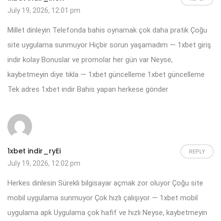
July 19, 2026, 12:01 pm
Millet dinleyin Telefonda bahis oynamak çok daha pratik Çoğu
site uygulama sunmuyor Hiçbir sorun yaşamadım — 1xbet giriş
indir kolay Bonuslar ve promolar her gün var Neyse,
kaybetmeyin diye tıkla — 1xbet güncelleme
1xbet güncelleme
Tek adres 1xbet indir Bahis yapan herkese gönder
1xbet indir_ryEi
REPLY
July 19, 2026, 12:02 pm
Herkes dinlesin Sürekli bilgisayar açmak zor oluyor Çoğu site
mobil uygulama sunmuyor Çok hızlı çalışıyor — 1xbet mobil
uygulama apk Uygulama çok hafif ve hızlı Neyse, kaybetmeyin