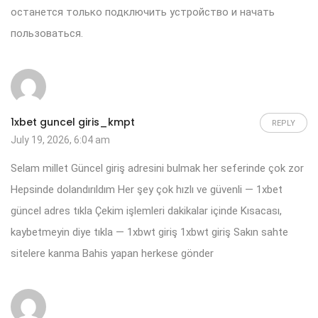
останется только подключить устройство и начать
пользоваться.
1xbet guncel giris_kmpt
REPLY
July 19, 2026, 6:04 am
Selam millet Güncel giriş adresini bulmak her seferinde çok zor
Hepsinde dolandırıldım Her şey çok hızlı ve güvenli — 1xbet
güncel adres tıkla Çekim işlemleri dakikalar içinde Kısacası,
kaybetmeyin diye tıkla — 1xbwt giriş
1xbwt giriş
Sakın sahte
sitelere kanma Bahis yapan herkese gönder