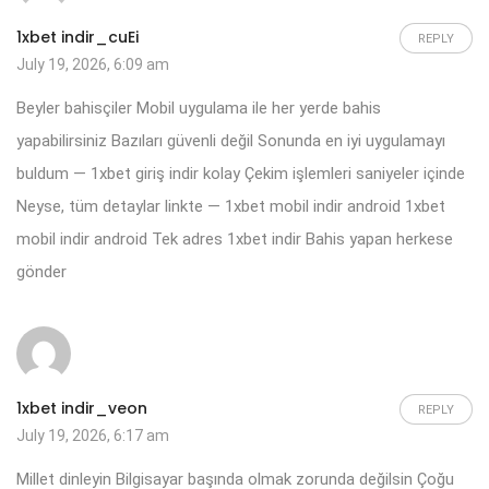
1xbet indir_cuEi
REPLY
July 19, 2026, 6:09 am
Beyler bahisçiler Mobil uygulama ile her yerde bahis
yapabilirsiniz Bazıları güvenli değil Sonunda en iyi uygulamayı
buldum — 1xbet giriş indir kolay Çekim işlemleri saniyeler içinde
Neyse, tüm detaylar linkte — 1xbet mobil indir android
1xbet
mobil indir android
Tek adres 1xbet indir Bahis yapan herkese
gönder
1xbet indir_veon
REPLY
July 19, 2026, 6:17 am
Millet dinleyin Bilgisayar başında olmak zorunda değilsin Çoğu