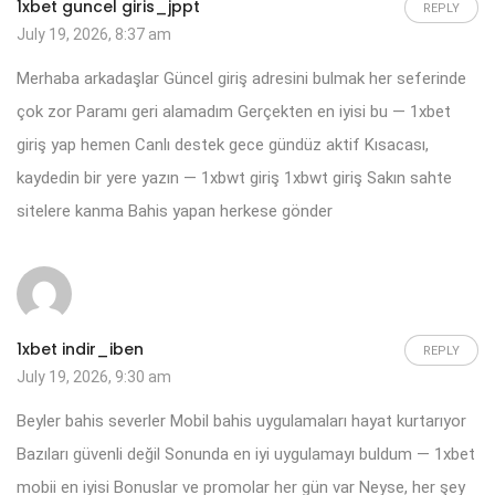
1xbet guncel giris_jppt
REPLY
July 19, 2026, 8:37 am
Merhaba arkadaşlar Güncel giriş adresini bulmak her seferinde
çok zor Paramı geri alamadım Gerçekten en iyisi bu — 1xbet
giriş yap hemen Canlı destek gece gündüz aktif Kısacası,
kaydedin bir yere yazın — 1xbwt giriş
1xbwt giriş
Sakın sahte
sitelere kanma Bahis yapan herkese gönder
1xbet indir_iben
REPLY
July 19, 2026, 9:30 am
Beyler bahis severler Mobil bahis uygulamaları hayat kurtarıyor
Bazıları güvenli değil Sonunda en iyi uygulamayı buldum — 1xbet
mobii en iyisi Bonuslar ve promolar her gün var Neyse, her şey