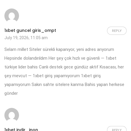
1xbet guncel giris_ompt
REPLY
July 19, 2026, 11:05 am
Selam millet Siteler sürekli kapanıyor, yeni adres arıyorum
Hepsinde dolandırıldım Her şey çok hızlı ve güvenli — 1xbet
türkiye lider bahis Canlı destek gece gündüz aktif Kısacası, her
şey mevcut — 1xbet giriş yapamıyorum
1xbet giriş
yapamıyorum
Sakın sahte sitelere kanma Bahis yapan herkese
gönder
1xbet indir_inon
REPLY